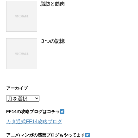
脂肪と筋肉
３つの記憶
アーカイブ
ア
ー
カ
FF14の攻略ブログはコチラ
イ
カタ通式FF14攻略ブログ
ブ
アニメ/マンガの感想ブログもやってます