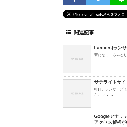
関連記事
Lancers(
新たなこころみとして
サテライトサイ
昨日、ランサーズ
た。 ＞L …
Googleア
アクセス解析が