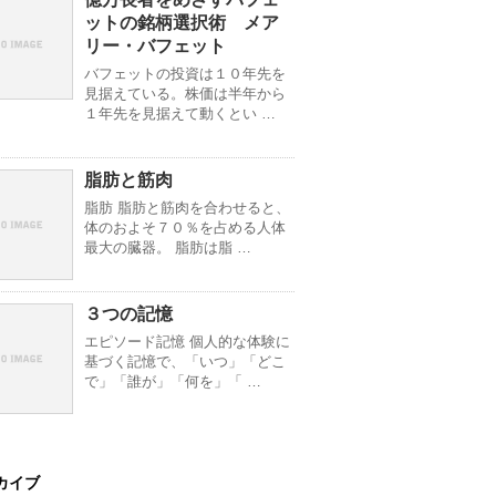
ットの銘柄選択術 メア
リー・バフェット
バフェットの投資は１０年先を
見据えている。株価は半年から
１年先を見据えて動くとい …
脂肪と筋肉
脂肪 脂肪と筋肉を合わせると、
体のおよそ７０％を占める人体
最大の臓器。 脂肪は脂 …
３つの記憶
エピソード記憶 個人的な体験に
基づく記憶で、「いつ」「どこ
で」「誰が」「何を」「 …
カイブ