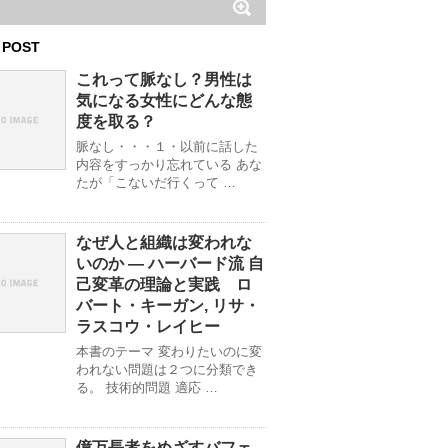
 POST
これって脈なし？男性は
気になる女性にどんな態
度を取る？
脈なし・・・１・以前に話した
内容をすっかり忘れている あな
たが「こないだ行くって …
なぜ人と組織は変われな
いのか ― ハーバード流 自
己変革の理論と実践 ロ
バート・キーガン, リサ・
ラスコウ・レイヒー
本書のテーマ 変わりたいのに変
われない問題は２つに分類でき
る。 技術的問題 適応 …
億万長者をめざすバフェ