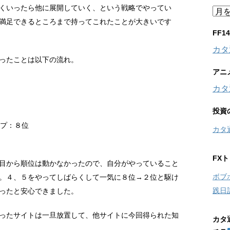
くいったら他に展開していく、という戦略でやってい
ア
ー
満足できるところまで持ってこれたことが大きいです
カ
FF
イ
カタ
ブ
ったことは以下の流れ。
アニ
カタ
投資
プ：８位
カタ
FX
目から順位は動かなかったので、自分がやっていること
ボブ
。４、５をやってしばらくして一気に８位→２位と駆け
践日
ったと安心できました。
ったサイトは一旦放置して、他サイトに今回得られた知
カタ