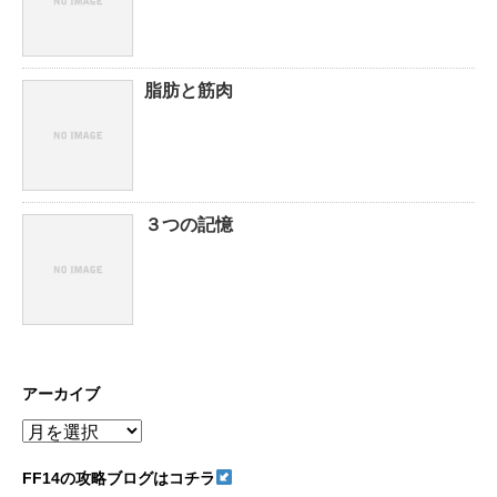
脂肪と筋肉
３つの記憶
アーカイブ
ア
ー
カ
FF14の攻略ブログはコチラ