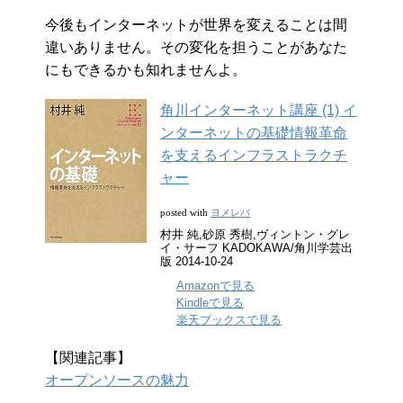
今後もインターネットが世界を変えることは間
違いありません。その変化を担うことがあなた
にもできるかも知れませんよ。
角川インターネット講座 (1) イ
ンターネットの基礎情報革命
を支えるインフラストラクチ
ャー
ヨメレバ
posted with
村井 純,砂原 秀樹,ヴィントン・グレ
イ・サーフ KADOKAWA/角川学芸出
版 2014-10-24
Amazonで見る
Kindleで見る
楽天ブックスで見る
【関連記事】
オープンソースの魅力