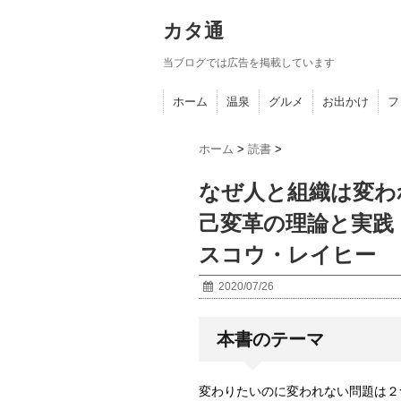
カタ通
当ブログでは広告を掲載しています
ホーム
温泉
グルメ
お出かけ
フ
ホーム
>
読書
>
なぜ人と組織は変われ
己変革の理論と実践
スコウ・レイヒー
2020/07/26
本書のテーマ
変わりたいのに変われない問題は２