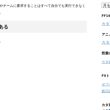
ア
やチームに要求することはすべて自分でも実行できなく
ー
。
カ
FF
イ
カタ
ブ
ある
アニ
。
カタ
投資
カタ
FX
ボブ
践日
カタ