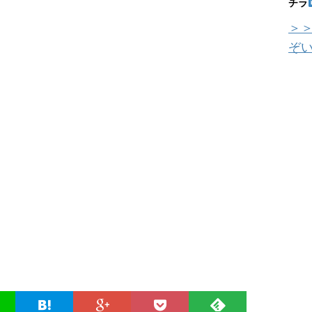
チラ
＞＞
ぞ