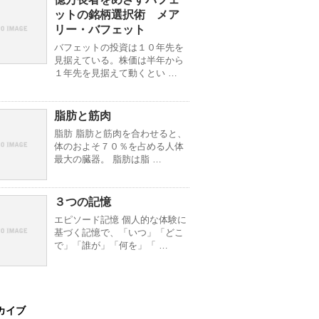
ットの銘柄選択術 メア
リー・バフェット
バフェットの投資は１０年先を
見据えている。株価は半年から
１年先を見据えて動くとい …
脂肪と筋肉
脂肪 脂肪と筋肉を合わせると、
体のおよそ７０％を占める人体
最大の臓器。 脂肪は脂 …
３つの記憶
エピソード記憶 個人的な体験に
基づく記憶で、「いつ」「どこ
で」「誰が」「何を」「 …
カイブ