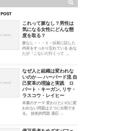
 POST
これって脈なし？男性は
気になる女性にどんな態
度を取る？
脈なし・・・１・以前に話した
内容をすっかり忘れている あな
たが「こないだ行くって …
なぜ人と組織は変われな
いのか ― ハーバード流 自
己変革の理論と実践 ロ
バート・キーガン, リサ・
ラスコウ・レイヒー
本書のテーマ 変わりたいのに変
われない問題は２つに分類でき
る。 技術的問題 適応 …
億万長者をめざすバフェ