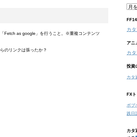
ア
ー
カ
FF
イ
カタ
ブ
etch as google」を行うこと。※重複コンテンツ
アニ
らのリンクは張ったか？
カタ
投資
カタ
FX
ボブ
践日
カタ