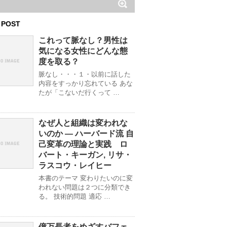
 POST
これって脈なし？男性は
気になる女性にどんな態
度を取る？
脈なし・・・１・以前に話した
内容をすっかり忘れている あな
たが「こないだ行くって …
なぜ人と組織は変われな
いのか ― ハーバード流 自
己変革の理論と実践 ロ
バート・キーガン, リサ・
ラスコウ・レイヒー
本書のテーマ 変わりたいのに変
われない問題は２つに分類でき
る。 技術的問題 適応 …
億万長者をめざすバフェ