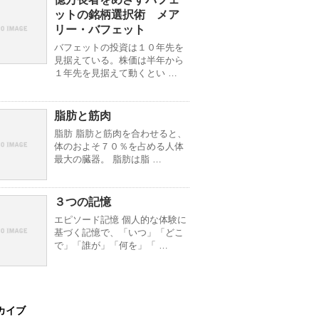
ットの銘柄選択術 メア
リー・バフェット
バフェットの投資は１０年先を
見据えている。株価は半年から
１年先を見据えて動くとい …
脂肪と筋肉
脂肪 脂肪と筋肉を合わせると、
体のおよそ７０％を占める人体
最大の臓器。 脂肪は脂 …
３つの記憶
エピソード記憶 個人的な体験に
基づく記憶で、「いつ」「どこ
で」「誰が」「何を」「 …
カイブ