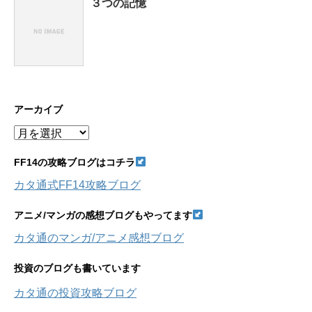
３つの記憶
アーカイブ
ア
ー
カ
FF14の攻略ブログはコチラ
イ
カタ通式FF14攻略ブログ
ブ
アニメ/マンガの感想ブログもやってます
カタ通のマンガ/アニメ感想ブログ
投資のブログも書いています
カタ通の投資攻略ブログ