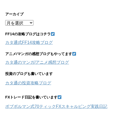
アーカイブ
ア
ー
カ
FF14の攻略ブログはコチラ
イ
カタ通式FF14攻略ブログ
ブ
アニメ/マンガの感想ブログもやってます
カタ通のマンガ/アニメ感想ブログ
投資のブログも書いています
カタ通の投資攻略ブログ
FXトレード日記を書いています
ボブボルマン式70ティックFXスキャルピング実践日記