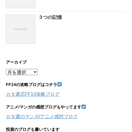
３つの記憶
アーカイブ
ア
ー
カ
FF14の攻略ブログはコチラ
イ
カタ通式FF14攻略ブログ
ブ
アニメ/マンガの感想ブログもやってます
カタ通のマンガ/アニメ感想ブログ
投資のブログも書いています