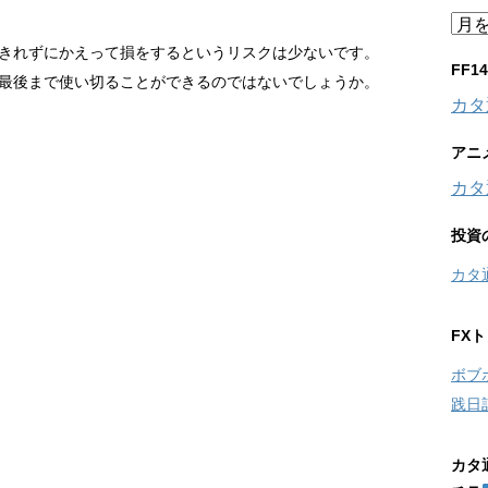
ア
ー
きれずにかえって損をするというリスクは少ないです。
カ
FF
最後まで使い切ることができるのではないでしょうか。
イ
カタ
ブ
アニ
カタ
投資
カタ
FX
ボブ
践日
カタ