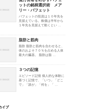
ットの銘柄選択術 メア
リー・バフェット
バフェットの投資は１０年先を
見据えている。株価は半年から
１年先を見据えて動くとい …
脂肪と筋肉
脂肪 脂肪と筋肉を合わせると、
体のおよそ７０％を占める人体
最大の臓器。 脂肪は脂 …
３つの記憶
エピソード記憶 個人的な体験に
基づく記憶で、「いつ」「どこ
で」「誰が」「何を」「 …
カイブ