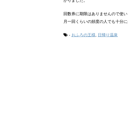
かりました。
回数券に期限はありませんので使い
月一回くらいの頻度の人でも十分に
-
おふろの王様
,
日帰り温泉