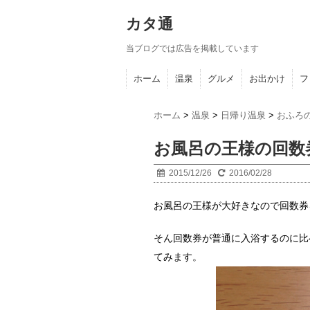
カタ通
当ブログでは広告を掲載しています
ホーム
温泉
グルメ
お出かけ
フ
ホーム
>
温泉
>
日帰り温泉
>
おふろ
お風呂の王様の回数
2015/12/26
2016/02/28
お風呂の王様が大好きなので回数券
そん回数券が普通に入浴するのに比
てみます。