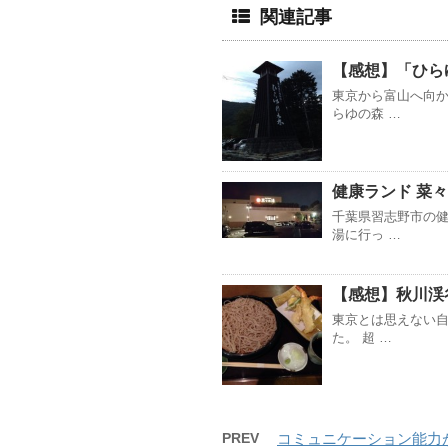
関連記事
【感想】「ひら
東京から富山へ向
らゆの森 …
健康ランド 菜
千葉県習志野市の健
湯に行っ …
【感想】秋川渓
東京とは思えない
た。 超 …
PREV
コミュニケーション能力