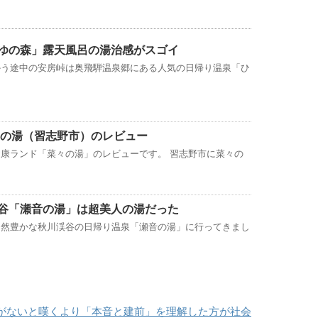
ゆの森」露天風呂の湯治感がスゴイ
かう途中の安房峠は奥飛騨温泉郷にある人気の日帰り温泉「ひ
々の湯（習志野市）のレビュー
康ランド「菜々の湯」のレビューです。 習志野市に菜々の
谷「瀬音の湯」は超美人の湯だった
自然豊かな秋川渓谷の日帰り温泉「瀬音の湯」に行ってきまし
がないと嘆くより「本音と建前」を理解した方が社会