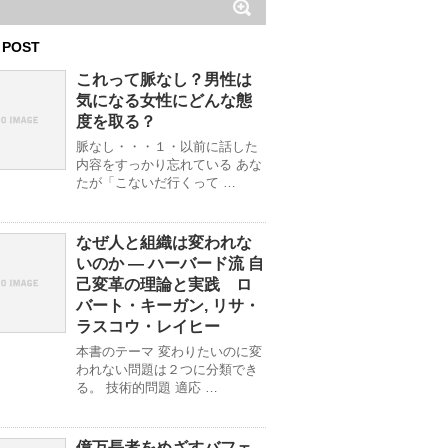
 POST
これって脈なし？男性は
気になる女性にどんな態
度を取る？
脈なし・・・１・以前に話した
内容をすっかり忘れている あな
たが「こないだ行くって …
なぜ人と組織は変われな
いのか ― ハーバード流 自
己変革の理論と実践 ロ
バート・キーガン, リサ・
ラスコウ・レイヒー
本書のテーマ 変わりたいのに変
われない問題は２つに分類でき
る。 技術的問題 適応 …
億万長者をめざすバフェ