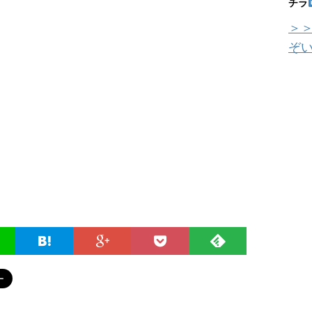
チラ
＞＞
ぞ