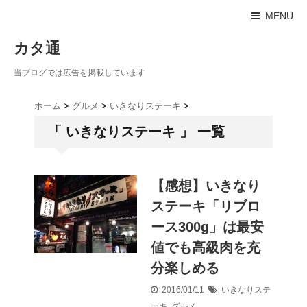
MENU
カタ通
当ブログでは広告を掲載しています
ホーム
>
グルメ
>
いきなりステーキ
>
「 いきなりステーキ 」 一覧
【感想】いきなり
ステーキ「リブロ
ース300g」は最安
値でも高級肉を充
分楽しめる
2016/01/11
いきなりステ
ーキ
,
グルメ