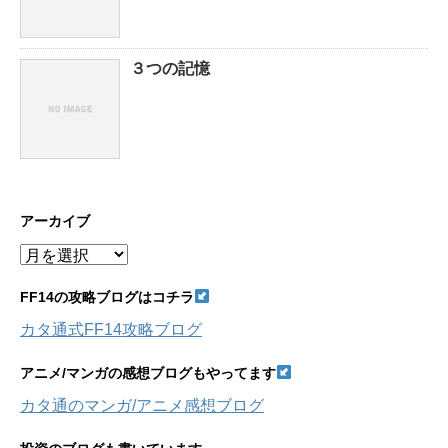
３つの記憶
アーカイブ
ア
ー
カ
FF14の攻略ブログはコチラ
イ
カタ通式FF14攻略ブログ
ブ
アニメ/マンガの感想ブログもやってます
カタ通のマンガ/アニメ感想ブログ