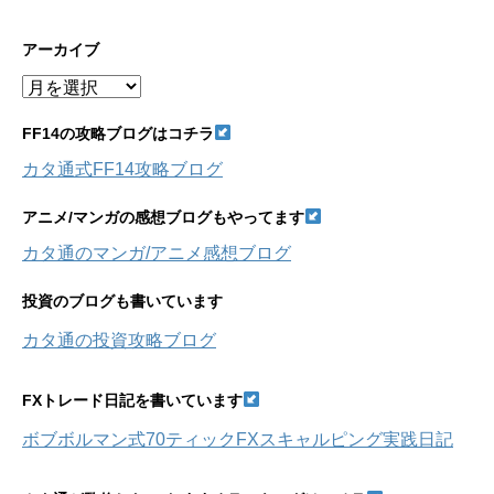
アーカイブ
ア
ー
カ
FF14の攻略ブログはコチラ
イ
カタ通式FF14攻略ブログ
ブ
アニメ/マンガの感想ブログもやってます
カタ通のマンガ/アニメ感想ブログ
投資のブログも書いています
カタ通の投資攻略ブログ
FXトレード日記を書いています
ボブボルマン式70ティックFXスキャルピング実践日記