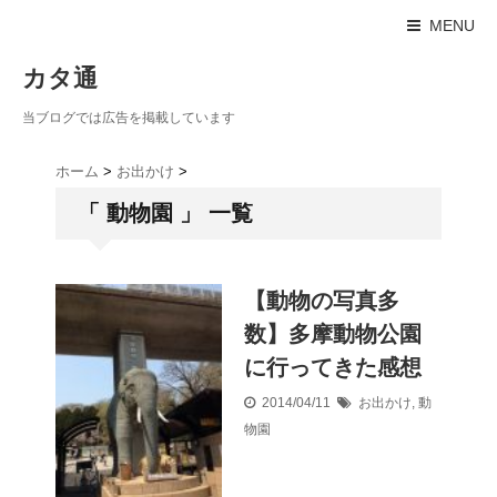
MENU
カタ通
当ブログでは広告を掲載しています
ホーム
>
お出かけ
>
「 動物園 」 一覧
【動物の写真多
数】多摩動物公園
に行ってきた感想
2014/04/11
お出かけ
,
動
物園