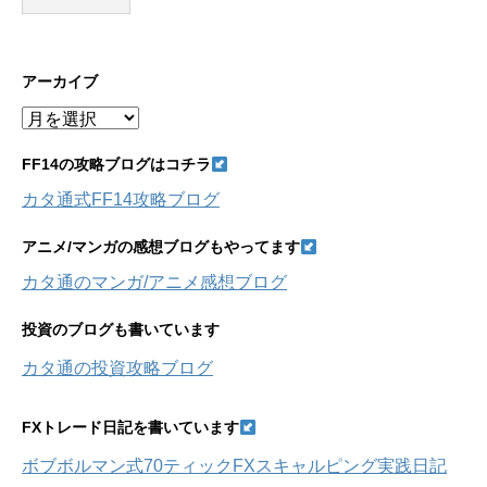
アーカイブ
ア
ー
カ
FF14の攻略ブログはコチラ
イ
カタ通式FF14攻略ブログ
ブ
アニメ/マンガの感想ブログもやってます
カタ通のマンガ/アニメ感想ブログ
投資のブログも書いています
カタ通の投資攻略ブログ
FXトレード日記を書いています
ボブボルマン式70ティックFXスキャルピング実践日記