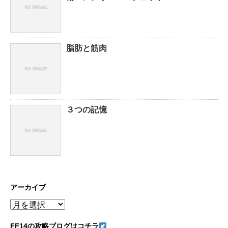
脂肪と筋肉
３つの記憶
アーカイブ
ア
ー
カ
FF14の攻略ブログはコチラ