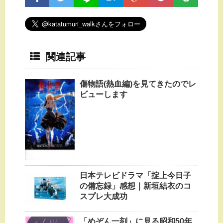
関連記事
傷物語(熱血編)を見てきたのでレ
ビューします
日本テレビドラマ「掟上今日子
の備忘録」感想｜新垣結衣のコ
スプレ大成功
「めぞん一刻」に見る昭和50年