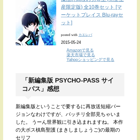
産限定版) 全10巻セット [マ
ーケットプレイス Blu-rayセ
ット]
カエレバ
posted with
2015-05-24
Amazonで見る
楽天市場で見る
Yahooショッピングで見る
「新編集版 PSYCHO-PASS サイ
コパス」感想
新編集版ということで要するに再放送短縮バー
ジョンなわけですが、バッチリ全部見ちゃいま
した。 うーん世界観に引き込まれますね。 本作
の大ボス槙島聖護 (まきしましょうご)の最期の
セリフ