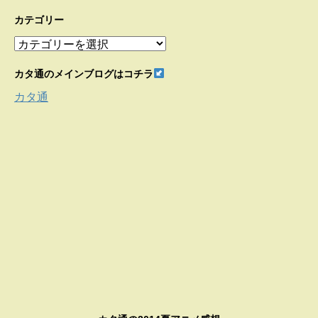
ー
カ
カテゴリー
イ
カ
ブ
テ
ゴ
カタ通のメインブログはコチラ
リ
カタ通
ー