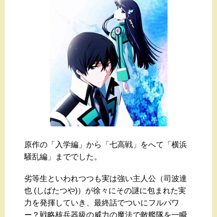
原作の「入学編」から「七高戦」をへて「横浜
騒乱編」まででした。
劣等生といわれつつも実は強い主人公（司波達
也 (しばたつや)）が徐々にその謎に包まれた実
力を発揮していき、最終話でついにフルパワ
ー？戦略核兵器級の威力の魔法で敵艦隊を一瞬