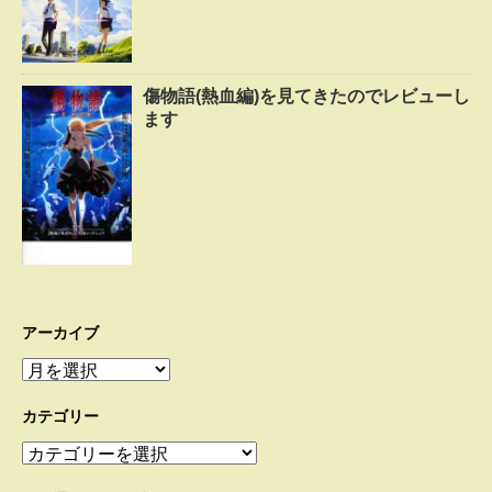
傷物語(熱血編)を見てきたのでレビューし
ます
アーカイブ
ア
ー
カ
カテゴリー
イ
カ
ブ
テ