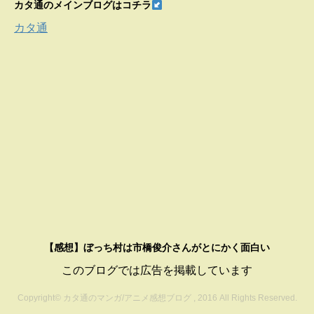
ゴ
カタ通のメインブログはコチラ
リ
カタ通
ー
【感想】ぼっち村は市橋俊介さんがとにかく面白い
このブログでは広告を掲載しています
Copyright© カタ通のマンガ/アニメ感想ブログ , 2016 All Rights Reserved.