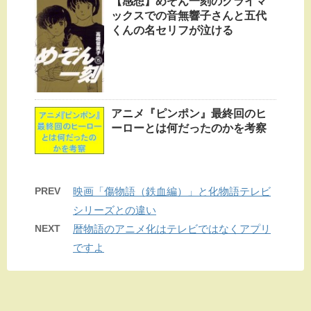
【感想】めぞん一刻のクライマ
ックスでの音無響子さんと五代
くんの名セリフが泣ける
アニメ『ピンポン』最終回のヒ
ーローとは何だったのかを考察
PREV
映画「傷物語（鉄血編）」と化物語テレビ
シリーズとの違い
NEXT
暦物語のアニメ化はテレビではなくアプリ
ですよ